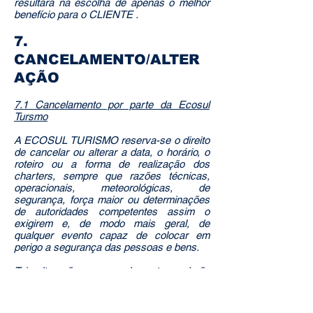
resultará na escolha de apenas o melhor
benefício para o CLIENTE .
7.
CANCELAMENTO/ALTER
AÇÃO
7.1 Cancelamento por parte da Ecosul
Tursmo
A ECOSUL TURISMO reserva-se o direito
de cancelar ou alterar a data, o horário, o
roteiro ou a forma de realização dos
charters, sempre que razões técnicas,
operacionais, meteorológicas, de
segurança, força maior ou determinações
de autoridades competentes assim o
exigirem e, de modo mais geral, de
qualquer evento capaz de colocar em
perigo a segurança das pessoas e bens.
Tais alterações ou cancelamentos poderão
ocorrer a qualquer momento anterior ao
início do charter ou durante o charter,
visando preservar a segurança dos