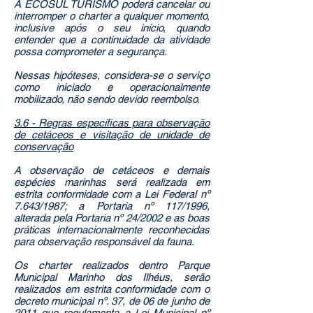
A ECOSUL TURISMO poderá cancelar ou
interromper o charter a qualquer momento,
inclusive após o seu início, quando
entender que a continuidade da atividade
possa comprometer a segurança.
Nessas hipóteses, considera-se o serviço
como iniciado e operacionalmente
mobilizado, não sendo devido reembolso.
3.6 - Regras específicas para observação
de cetáceos e visitação de unidade de
conservação
A observação de cetáceos e demais
espécies marinhas será realizada em
estrita conformidade com a Lei Federal nº
7.643/1987; a Portaria nº 117/1996,
alterada pela Portaria nº 24/2002 e as boas
práticas internacionalmente reconhecidas
para observação responsável da fauna.
Os charter realizados dentro Parque
Municipal Marinho dos Ilhéus, serão
realizados em estrita conformidade com o
decreto municipal nº. 37, de 06 de junho de
2011 que regulamenta a Lei Municipal nº