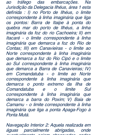
ao tráfego das embarcações. Na
Jurisdição da Delegacia Ilhéus, área 1 esta
definida : I) no Porto de Ilhéus, o limite
correspondente à linha imaginária que liga
os pontos: Barra de Itaípe à ponta do
quebra mar do porto de Ilhéus, a linha
imaginária da foz do rio Cachoeira; II) em
Itacaré - o limite correspondente à linha
imaginária que demarca a foz do Rio de
Contas; III) em Canavieiras - o limite ao
Norte correspondente à linha imaginária
que demarca a foz do Rio Cipó e o limite
ao Sul correspondente à linha imaginária
que demarca a Barra de Canavieiras; IV)
em Comandatuba - o limite ao Norte
correspondente à linha imaginária que
demarca o ponto extremo da Ilha de
Comandatuba e o limite Sul
correspondente à linha imaginária que
demarca a barra do Poxim; V) Baía de
Camamu - o limite correspondente à linha
imaginária que liga a ponta Apaga-Fogo à
Ponta Mutá.
Navegação Interior 2: Aquela realizada em
águas parcialmente abrigadas, onde